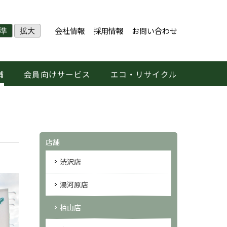
会社情報
採用情報
お問い合わせ
準
拡大
舗
会員向けサービス
エコ・リサイクル
店舗
渋沢店
湯河原店
栢山店