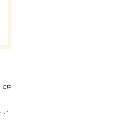
、日曜
きるた